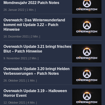
Mondneujahr 2022 Patch Notes
26. Januar 2022
|
1 Min.
|
Overwatch: Das Winterwunderland
kommt mit Update 3.22 – Patch
Hinweise
16. Dezember 2021
|
2 Min.
|
Overwatch Update 3.21 bringt frisches
Blut – Patch Hinweise
9. November 2021
|
2 Min.
|
Overwatch Update 3.20 bringt Helden
Verbesserungen – Patch Notes
26. Oktober 2021
|
1 Min.
|
Overwatch Update 3.19 – Halloween
Horror Event
12. Oktober 2021
|
4 Min.
|