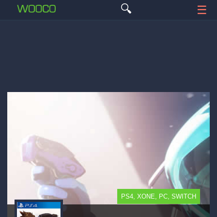
🔍
☰
PS4, XONE, PC, SWITCH