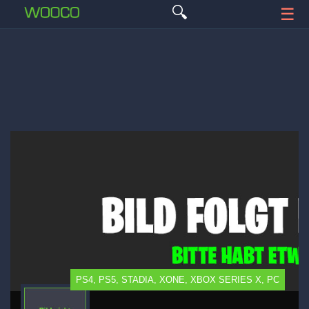
🔍
☰
PS4, PS5, STADIA, XONE, XBOX SERIES X, PC