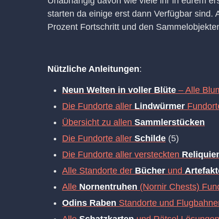
Unabhängig davon wie viele ihr in eurem er
starten da einige erst dann Verfügbar sind
Prozent Fortschritt und den Sammelobjekte
Nützliche Anleitungen
:
Neun Welten in voller Blüte
– Alle Bl
Die Fundorte aller
Lindwürmer
Fundort
Übersicht zu allen
Sammlerstücken
Die Fundorte aller
Schilde
(5)
Die Fundorte aller versteckten
Reliquie
Alle Standorte der
Bücher
und
Artefakt
Alle
Nornentruhen
(Nornir Chests) Fun
Odins Raben
Standorte und Flugbahne
Alle
Schatzkarten
und Rätsel Lösunge