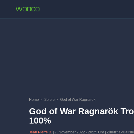
Home
>
Spiele
>
God of War Ragnarök
God of War Ragnarök Tro
100%
Jean Pierre B.
|
7. November 2022
-
20:25 Uhr
| Zuletzt aktualis