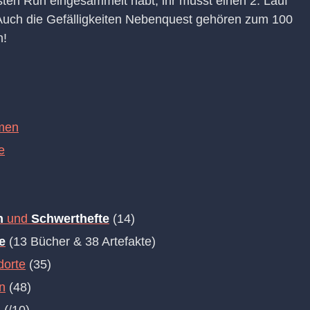
sten Run eingesammelt habt, ihr müsst einen 2. Lauf
. Auch die Gefälligkeiten Nebenquest gehören zum 100
n!
umen
e
n
und
Schwerthefte
(14)
e
(13 Bücher & 38 Artefakte)
dorte
(35)
n
(48)
n
(/10)