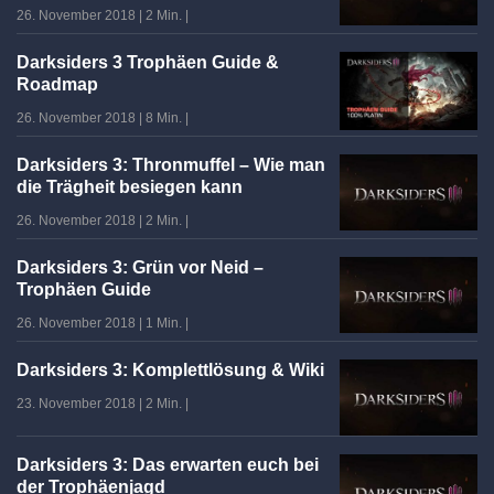
26. November 2018
|
2 Min.
|
Darksiders 3 Trophäen Guide &
Roadmap
26. November 2018
|
8 Min.
|
Darksiders 3: Thronmuffel – Wie man
die Trägheit besiegen kann
26. November 2018
|
2 Min.
|
Darksiders 3: Grün vor Neid –
Trophäen Guide
26. November 2018
|
1 Min.
|
Darksiders 3: Komplettlösung & Wiki
23. November 2018
|
2 Min.
|
Darksiders 3: Das erwarten euch bei
der Trophäenjagd