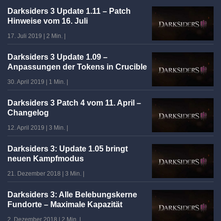
Darksiders 3 Update 1.11 – Patch
Hinweise vom 16. Juli
17. Juli 2019
|
2 Min.
|
Darksiders 3 Update 1.09 –
Anpassungen der Tokens in Crucible
30. April 2019
|
1 Min.
|
Darksiders 3 Patch 4 vom 11. April –
Changelog
12. April 2019
|
3 Min.
|
Darksiders 3: Update 1.05 bringt
neuen Kampfmodus
21. Dezember 2018
|
3 Min.
|
Darksiders 3: Alle Belebungskerne
Fundorte – Maximale Kapazität
2. Dezember 2018
|
2 Min.
|