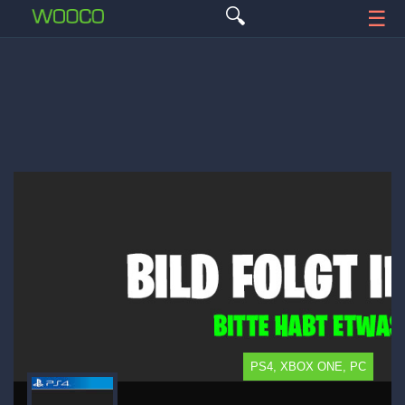
🔍
☰
PS4, XBOX ONE, PC