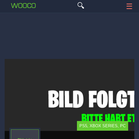
🔍
☰
PS5, XBOX SERIES, PC