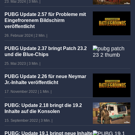
23. Mai 2024
|
3 Min.
|
PUBG Update 2.57 für Probleme mit
Eingefrorenem Bildschirm
veröffentlicht
26. Februar 2024
|
2 Min.
|
PUBG Update 2.37 bringt Patch 23.2
und die Blue-Chips
25. Mai 2023
|
3 Min.
|
PUBG Update 2.26 für neue Neymar
Jr.-Inhalte veröffentlicht
17. November 2022
|
1 Min.
|
PUBG: Update 2.18 bringt die 19.2
Inhalte auf die Konsolen
15. September 2022
|
3 Min.
|
PUBG: Update 19.1 bringt neue Inhalte