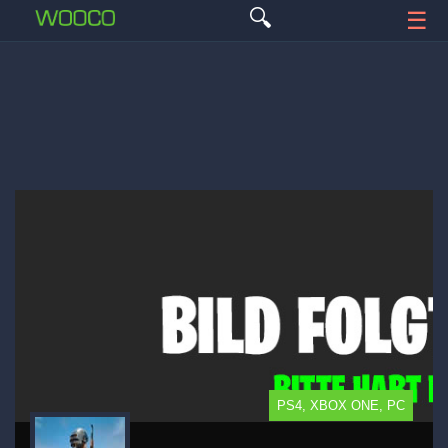
🔍
☰
PS4, XBOX ONE, PC