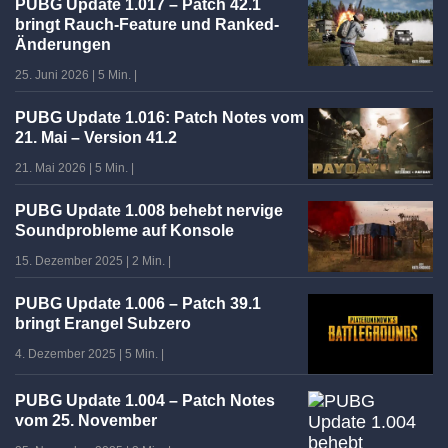
PUBG Update 1.017 – Patch 42.1
bringt Rauch-Feature und Ranked-
Änderungen
25. Juni 2026
|
5 Min.
|
PUBG Update 1.016: Patch Notes vom
21. Mai – Version 41.2
21. Mai 2026
|
5 Min.
|
PUBG Update 1.008 behebt nervige
Soundprobleme auf Konsole
15. Dezember 2025
|
2 Min.
|
PUBG Update 1.006 – Patch 39.1
bringt Erangel Subzero
4. Dezember 2025
|
5 Min.
|
PUBG Update 1.004 – Patch Notes
vom 25. November