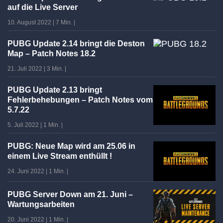
auf die Live Server
10. August 2022
|
7 Min.
|
PUBG Update 2.14 bringt die Deston
Map – Patch Notes 18.2
21. Juli 2022
|
3 Min.
|
PUBG Update 2.13 bringt
Fehlerbehebungen – Patch Notes vom
5.7.22
5. Juli 2022
|
1 Min.
|
PUBG: Neue Map wird am 25.06 in
einem Live Stream enthüllt !
24. Juni 2022
|
1 Min.
|
PUBG Server Down am 21. Juni –
Wartungsarbeiten
20. Juni 2022
|
1 Min.
|