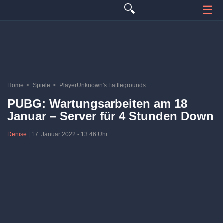
🔍
☰
Home
>
Spiele
>
PlayerUnknown's Battlegrounds
PUBG: Wartungsarbeiten am 18
Januar – Server für 4 Stunden Down
Denise
|
17. Januar 2022
-
13:46 Uhr