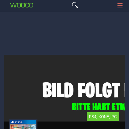
🔍
☰
PS4, XONE, PC