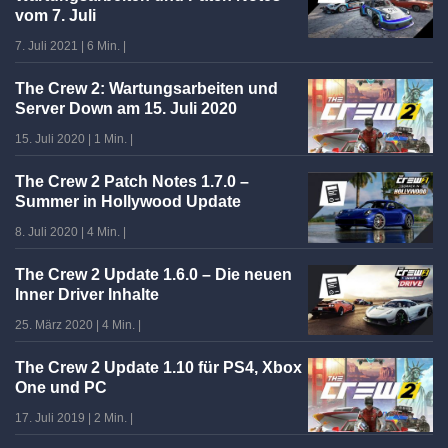
vom 7. Juli
7. Juli 2021
|
6 Min.
|
The Crew 2: Wartungsarbeiten und
Server Down am 15. Juli 2020
15. Juli 2020
|
1 Min.
|
The Crew 2 Patch Notes 1.7.0 –
Summer in Hollywood Update
8. Juli 2020
|
4 Min.
|
The Crew 2 Update 1.6.0 – Die neuen
Inner Driver Inhalte
25. März 2020
|
4 Min.
|
The Crew 2 Update 1.10 für PS4, Xbox
One und PC
17. Juli 2019
|
2 Min.
|