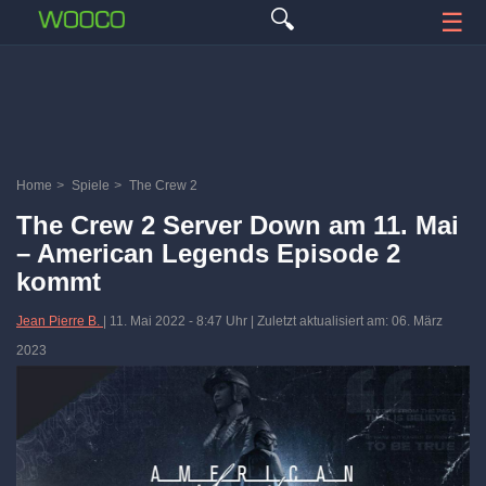
🔍
☰
Home
>
Spiele
>
The Crew 2
The Crew 2 Server Down am 11. Mai
– American Legends Episode 2
kommt
Jean Pierre B.
|
11. Mai 2022
-
8:47 Uhr
| Zuletzt aktualisiert am: 06. März
2023