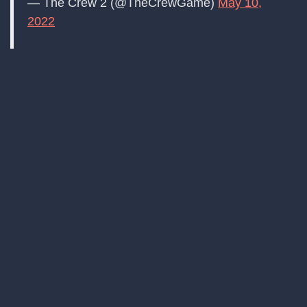
— The Crew 2 (@TheCrewGame)
May 10,
2022