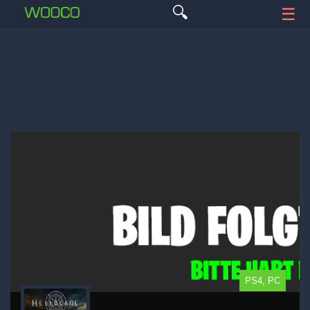
🔍
☰
PS4, PC