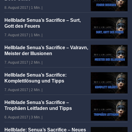
8. August 2017
|
1 Min.
|
Hellblade Senua’s Sacrifice – Surt,
Gott des Feuers
7. August 2017
|
1 Min.
|
Hellblade Senua’s Sacrifice – Valravn,
Meister der Illusionen
7. August 2017
|
2 Min.
|
Hellblade Senua’s Sacrifice:
Komplettlösung und Tipps
7. August 2017
|
2 Min.
|
Hellblade Senua’s Sacrifice –
Trophäen Leitfaden und Tipps
6. August 2017
|
3 Min.
|
Hellblade: Senua’s Sacrifice – Neues