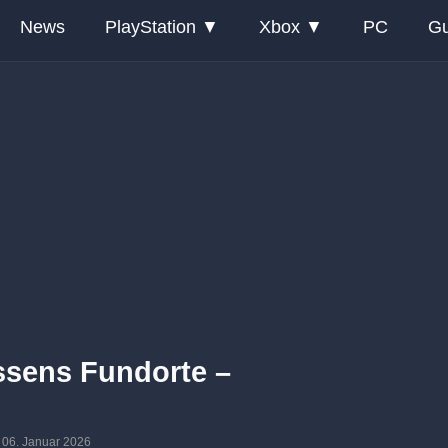
News
PlayStation
Xbox
PC
Gu
ssens Fundorte –
m: 06. Januar 2026