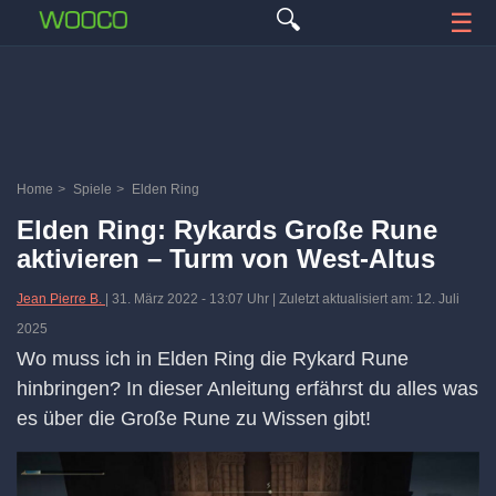
🔍
☰
Home
>
Spiele
>
Elden Ring
Elden Ring: Rykards Große Rune
aktivieren – Turm von West-Altus
Jean Pierre B.
|
31. März 2022
-
13:07 Uhr
| Zuletzt aktualisiert am: 12. Juli
2025
Wo muss ich in Elden Ring die Rykard Rune
hinbringen? In dieser Anleitung erfährst du alles was
es über die Große Rune zu Wissen gibt!