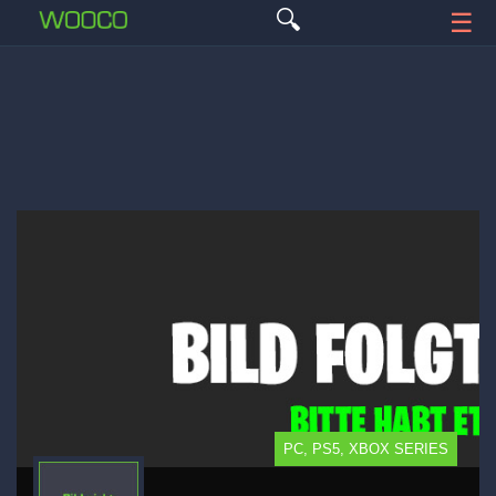
🔍
☰
PC, PS5, XBOX SERIES