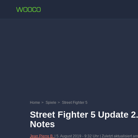
Home
>
Spiele
>
Street Fighter 5
Street Fighter 5 Update 
Notes
Jean Pierre B.
|
5. August 2019
-
9:32 Uhr
| Zuletzt aktualisiert a