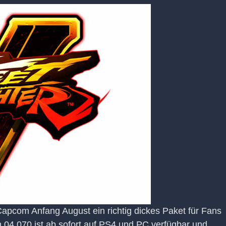
apcom Anfang August ein richtig dickes Paket für Fans
 04.070 ist ab sofort auf PS4 und PC verfügbar und