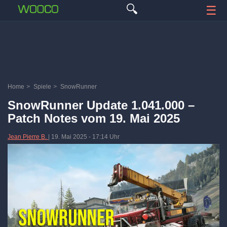
🔍
☰
Home
>
Spiele
>
SnowRunner
SnowRunner Update 1.041.000 –
Patch Notes vom 19. Mai 2025
Jean Pierre B.
|
19. Mai 2025
-
17:14 Uhr