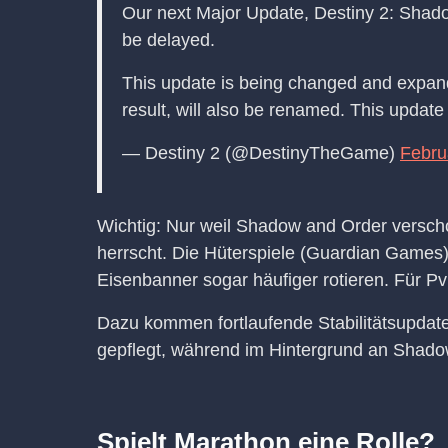
Our next Major Update, Destiny 2: Shadow
be delayed.
This update is being changed and expande
result, will also be renamed. This upda
— Destiny 2 (@DestinyTheGame)
Febru
Wichtig: Nur weil Shadow and Order verschob
herrscht. Die Hüterspiele (Guardian Games) l
Eisenbanner sogar häufiger rotieren. Für PvP
Dazu kommen fortlaufende Stabilitätsupdate
gepflegt, während im Hintergrund an Shadow
Spielt Marathon eine Rolle?