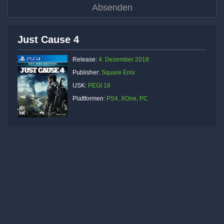
Just Cause 4
Release:
4. Dezember 2018
Publisher:
Square Enix
USK:
PEGI 18
Plattformen:
PS4, XOne, PC