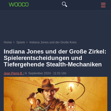
🔍
☰
Home
>
Spiele
>
Indiana Jones und der Große Kreis
Indiana Jones und der Große Zirkel:
Spielerentscheidungen und
Tiefergehende Stealth-Mechaniken
Jean Pierre B.
|
9. September 2024
-
11:01 Uhr