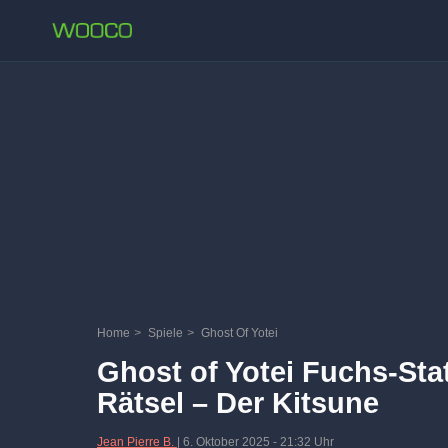
Home
>
Spiele
>
Ghost Of Yotei
Ghost of Yotei Fuchs-St
Rätsel – Der Kitsune
Jean Pierre B.
|
6. Oktober 2025
-
21:32 Uhr