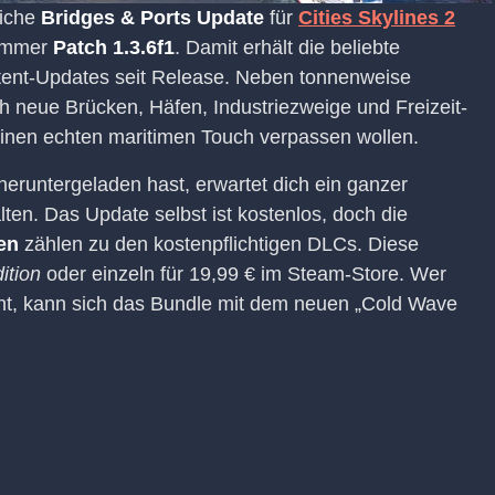
eiche
Bridges & Ports Update
für
Cities Skylines 2
snummer
Patch 1.3.6f1
. Damit erhält die beliebte
tent-Updates seit Release. Neben tonnenweise
h neue Brücken, Häfen, Industriezweige und Freizeit-
n einen echten maritimen Touch verpassen wollen.
heruntergeladen hast, erwartet dich ein ganzer
en. Das Update selbst ist kostenlos, doch die
en
zählen zu den kostenpflichtigen DLCs. Diese
ition
oder einzeln für 19,99 € im Steam-Store. Wer
eht, kann sich das Bundle mit dem neuen „Cold Wave