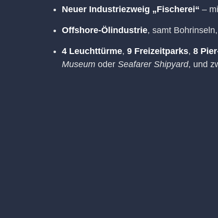
Neuer Industriezweig „Fischerei“
– mi
Offshore-Ölindustrie
, samt Bohrinseln
4 Leuchttürme
,
9 Freizeitparks
,
8 Pie
Museum
oder
Seafarer Shipyard
, und z