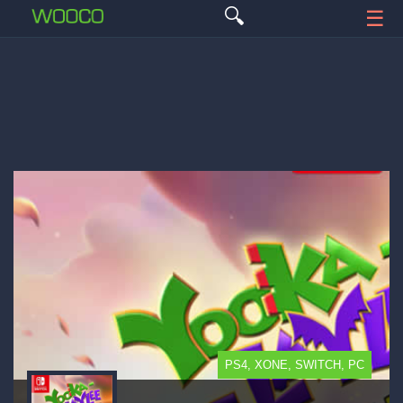
🔍
☰
PS4, XONE, SWITCH, PC