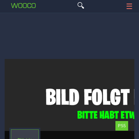
🔍
☰
PS5