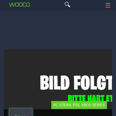
🔍
☰
PC STEAM, PS5, XBOX SERIES