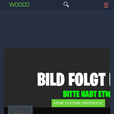
🔍
☰
KEINE SYSTEME HINTERLEGT