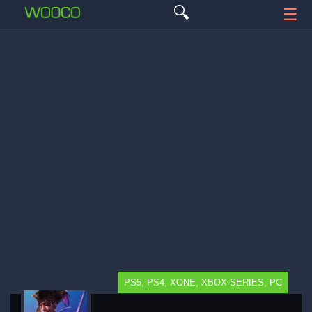
🔍
☰
PS5, PS4, XONE, XBOX SERIES, PC