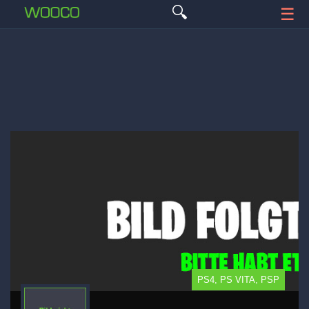
🔍
☰
PS4, PS VITA, PSP