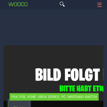
🔍
☰
PS4, PS5, XONE, XBOX SERIES, PC, NINTENDO SWITCH