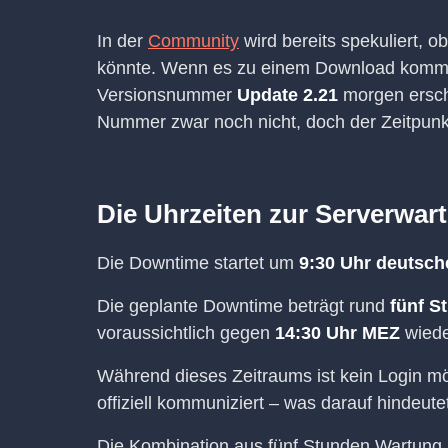
In der
Community
wird bereits spekuliert, 
könnte. Wenn es zu einem Download kommt,
Versionsnummer
Update 2.21
morgen erschei
Nummer zwar noch nicht, doch der Zeitpunkt 
Die Uhrzeiten zur Serverwar
Die Downtime startet um
9:30 Uhr deutsch
Die geplante Downtime beträgt rund
fünf S
voraussichtlich gegen
14:30 Uhr MEZ
wiede
Während dieses Zeitraums ist kein Login mö
offiziell kommuniziert – was darauf hindeute
Die Kombination aus fünf Stunden Wartung u