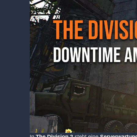
In
The Division 2
steht eine
Serverwartung