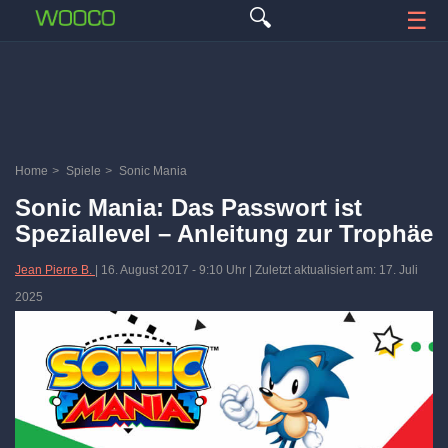
🔍
☰
Home
>
Spiele
>
Sonic Mania
Sonic Mania: Das Passwort ist
Speziallevel – Anleitung zur Trophäe
Jean Pierre B.
|
16. August 2017
-
9:10 Uhr
| Zuletzt aktualisiert am: 17. Juli
2025