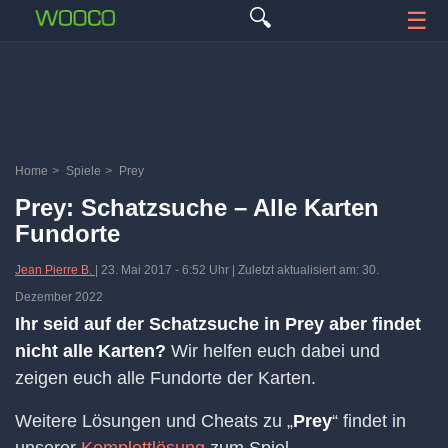
🔍
☰
Home
>
Spiele
>
Prey
Prey: Schatzsuche – Alle Karten
Fundorte
Jean Pierre B.
|
23. Mai 2017
-
6:52 Uhr
| Zuletzt aktualisiert am: 30.
Dezember 2022
Ihr seid auf der Schatzsuche in Prey aber findet
nicht alle Karten?
Wir helfen euch dabei und
zeigen euch alle Fundorte der Karten.
Weitere Lösungen und Cheats zu „
Prey
“ findet in