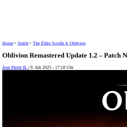
Home
>
Spiele
>
The Elder Scrolls 4: Oblivion
Oblivion Remastered Update 1.2 – Patch N
Jean Pierre B.
|
9. Juli 2025
-
17:18 Uhr