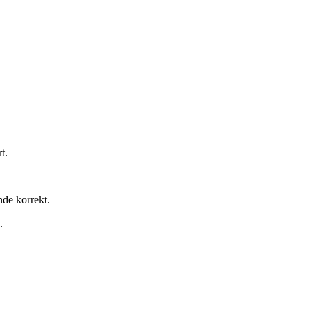
t.
nde korrekt.
.