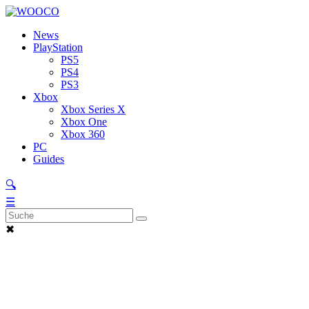
News
PlayStation
PS5
PS4
PS3
Xbox
Xbox Series X
Xbox One
Xbox 360
PC
Guides
🔍
☰
✖