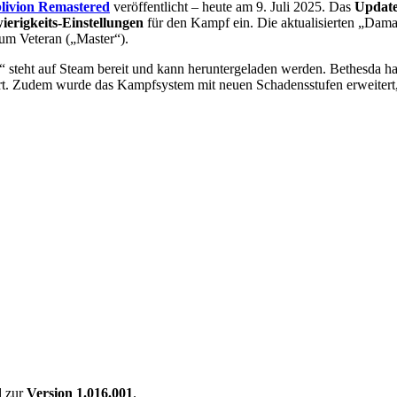
blivion Remastered
veröffentlicht – heute am 9. Juli 2025. Das
Update
ierigkeits-Einstellungen
für den Kampf ein. Die aktualisierten „Damag
zum Veteran („Master“).
“ steht auf Steam bereit und kann heruntergeladen werden. Bethesda ha
t. Zudem wurde das Kampfsystem mit neuen Schadensstufen erweitert, d
d zur
Version 1.016.001
.