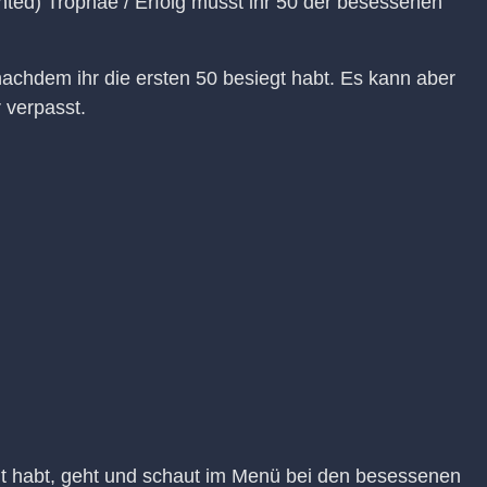
inted) Trophäe / Erfolg müsst ihr 50 der besessenen
achdem ihr die ersten 50 besiegt habt. Es kann aber
 verpasst.
gt habt, geht und schaut im Menü bei den besessenen