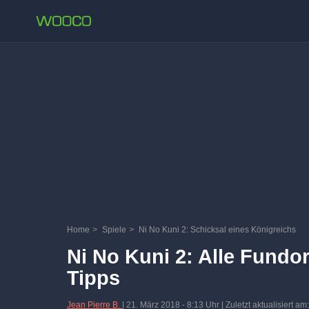
Home
>
Spiele
>
Ni No Kuni 2: Schicksal eines Königreichs
Ni No Kuni 2: Alle Fundo
Tipps
Jean Pierre B.
|
21. März 2018
-
8:13 Uhr
| Zuletzt aktualisiert a