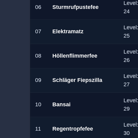
Level
06
Sturmrufpustefee
24
Level
07
Elektramatz
25
Level
08
Höllenflimmerfee
26
Level
09
Schläger Fiepszilla
27
Level
10
Bansai
29
Level
11
Regentropfefee
30