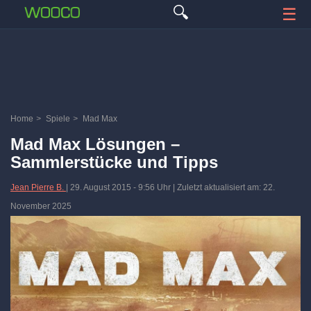
🔍
☰
Home
>
Spiele
>
Mad Max
Mad Max Lösungen –
Sammlerstücke und Tipps
Jean Pierre B.
|
29. August 2015
-
9:56 Uhr
| Zuletzt aktualisiert am: 22.
November 2025