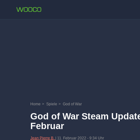
Home
>
Spiele
>
God of War
God of War Steam Update
Februar
Jean Pierre B.
|
11. Februar 2022
-
9:34 Uhr