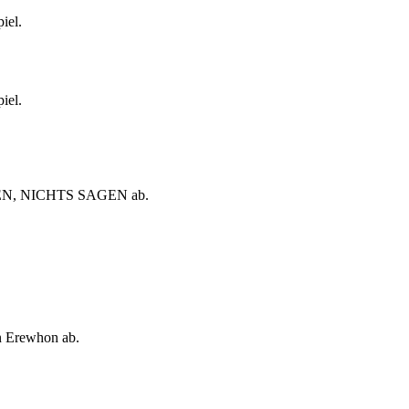
iel.
iel.
REN, NICHTS SAGEN ab.
in Erewhon ab.