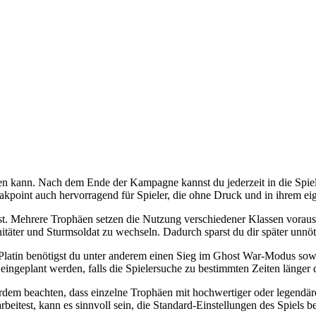
den kann. Nach dem Ende der Kampagne kannst du jederzeit in die Spi
point auch hervorragend für Spieler, die ohne Druck und in ihrem ei
st. Mehrere Trophäen setzen die Nutzung verschiedener Klassen voraus. 
itäter und Sturmsoldat zu wechseln. Dadurch sparst du dir später unnö
e Platin benötigst du unter anderem einen Sieg im Ghost War-Modus sow
 eingeplant werden, falls die Spielersuche zu bestimmten Zeiten länger 
dem beachten, dass einzelne Trophäen mit hochwertiger oder legendärer
arbeitest, kann es sinnvoll sein, die Standard-Einstellungen des Spiels b