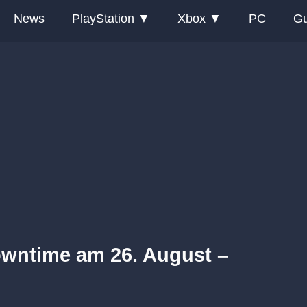
News
PlayStation
Xbox
PC
Gu
owntime am 26. August –