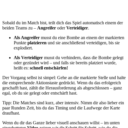
Sobald du im Match bist, teilt dich das Spiel automatisch einem der
beiden Teams zu –
Angreifer
oder
Verteidiger
.
Als Angreifer
musst du eine Bombe an einem der markierten
Punkte
platzieren
und sie anschließend verteidigen, bis sie
explodiert.
Als Verteidiger
musst du verhindern, dass die Bombe gelegt
oder gezündet wird – und falls sie bereits platziert wurde,
heißt es:
schnell entschärfen!
Der Vorgang selbst ist simpel: Gehe an die markierte Stelle und halte
die entsprechende Aktionstaste gedrückt. Wenn du das erfolgreich
geschafft hast, zählt die Herausforderung als abgeschlossen – ganz
egal, ob du sie gelegt oder entschärft hast.
Tipp: Die Matches sind kurz, aber intensiv. Nimm dir also lieber ein
paar Runden Zeit, bis du das Timing und die Laufwege der Karte
draufhast.
Wenn du dir das Ganze lieber visuell anschauen willst – im unten
eingebetteten
Video
zeigen wir dir Schritt für Schritt, wie du die