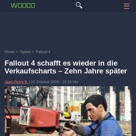
🔍
☰
Home
>
Spiele
>
Fallout 4
Fallout 4 schafft es wieder in die
Verkaufscharts – Zehn Jahre später
Jean Pierre B.
|
20. Februar 2026
-
18:38 Uhr