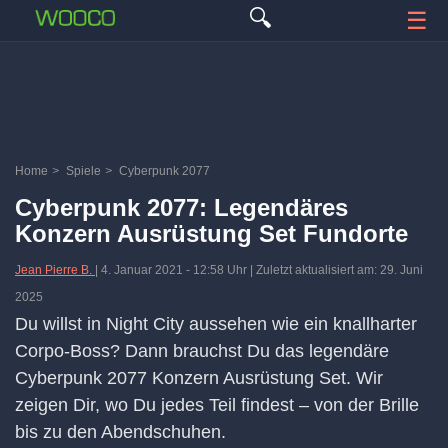
🔍
☰
Home
>
Spiele
>
Cyberpunk 2077
Cyberpunk 2077: Legendäres
Konzern Ausrüstung Set Fundorte
Jean Pierre B.
|
4. Januar 2021
-
12:58 Uhr
| Zuletzt aktualisiert am: 29. Juni
2025
Du willst in Night City aussehen wie ein knallharter
Corpo-Boss? Dann brauchst Du das legendäre
Cyberpunk 2077 Konzern Ausrüstung Set. Wir
zeigen Dir, wo Du jedes Teil findest – von der Brille
bis zu den Abendschuhen.