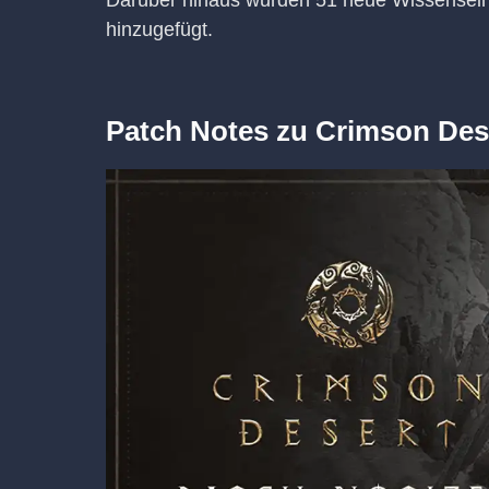
Darüber hinaus wurden 51 neue Wissensei
hinzugefügt.
Patch Notes zu Crimson Dese