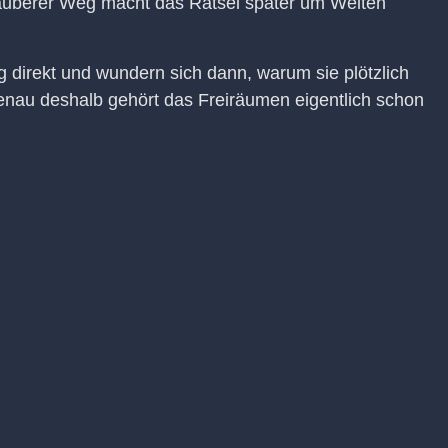
 sauberer Weg macht das Rätsel später um Welten
g direkt und wundern sich dann, warum sie plötzlich
nau deshalb gehört das Freiräumen eigentlich schon