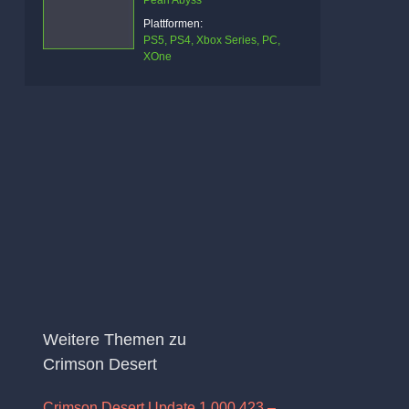
Pearl Abyss
Plattformen:
PS5, PS4, Xbox Series, PC,
XOne
Weitere Themen zu
Crimson Desert
Crimson Desert Update 1.000.423 –