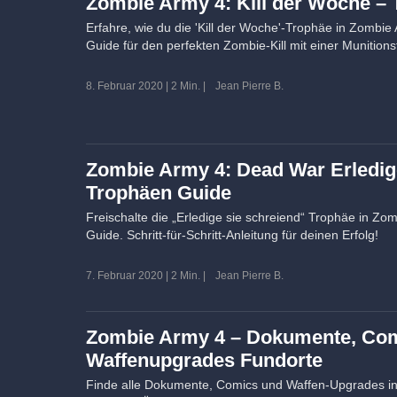
Zombie Army 4: Kill der Woche –
Erfahre, wie du die 'Kill der Woche'-Trophäe in Zombie
Guide für den perfekten Zombie-Kill mit einer Munitions
8. Februar 2020
|
2 Min.
|
Jean Pierre B.
Zombie Army 4: Dead War Erledige
Trophäen Guide
Freischalte die „Erledige sie schreiend“ Trophäe in Z
Guide. Schritt-für-Schritt-Anleitung für deinen Erfolg!
7. Februar 2020
|
2 Min.
|
Jean Pierre B.
Zombie Army 4 – Dokumente, Co
Waffenupgrades Fundorte
Finde alle Dokumente, Comics und Waffen-Upgrades i