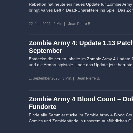
Rebellion hat heute ein neues Update für Zombie Army 4
bringt Valves Left 4 Dead-Charaktere ins Spiel! Das Z
22. Juni 2021
|
2 Min.
|
Jean Pierre B.
Zombie Army 4: Update 1.13 Patc
September
Entdecke die neuen Inhalte im Zombie Army 4 Update 
und die Armbrustpistole. Lade das Update jetzt herunte
1. September 2020
|
3 Min.
|
Jean Pierre B.
Zombie Army 4 Blood Count – D
Fundorte
Finde alle Sammlerstücke im Zombie Army 4 Blood Co
Comics und Zombiehände in unserem ausführlichen Gu