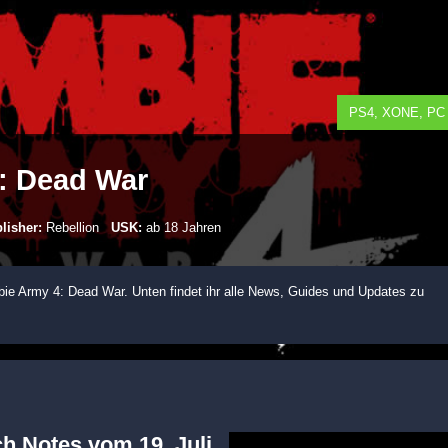
PS4, XONE, PC
: Dead War
lisher:
Rebellion
USK:
ab 18 Jahren
e Army 4: Dead War. Unten findet ihr alle News, Guides und Updates zu
h Notes vom 19. Juli