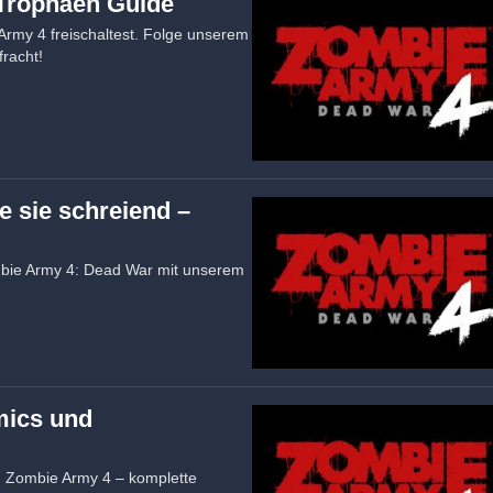
 Trophäen Guide
 Army 4 freischaltest. Folge unserem
fracht!
 sie schreiend –
ombie Army 4: Dead War mit unserem
mics und
n Zombie Army 4 – komplette