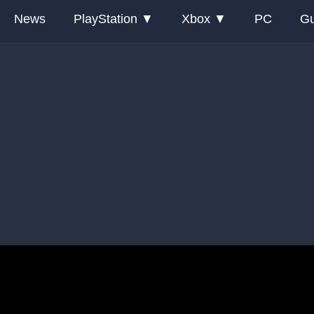
News
PlayStation
Xbox
PC
Gu