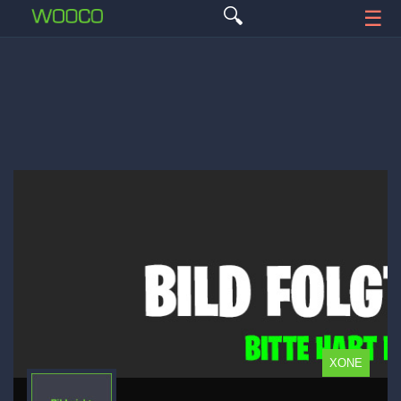
🔍
☰
XONE