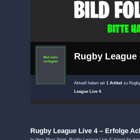
Rugby League 
Aktuell haben wir
1 Artikel
zu Rugby 
League Live 4
.
Rugby League Live 4 – Erfolge Ac
In dem Xbox Spiel „Rugby League Live 4“ könnt ihr in