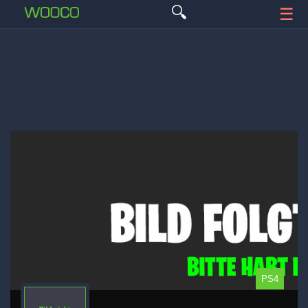
🔍
☰
PS4