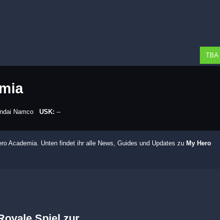
TBA
mia
ndai Namco
USK:
--
o Academia. Unten findet ihr alle News, Guides und Updates zu
My Hero
oyale Spiel zur