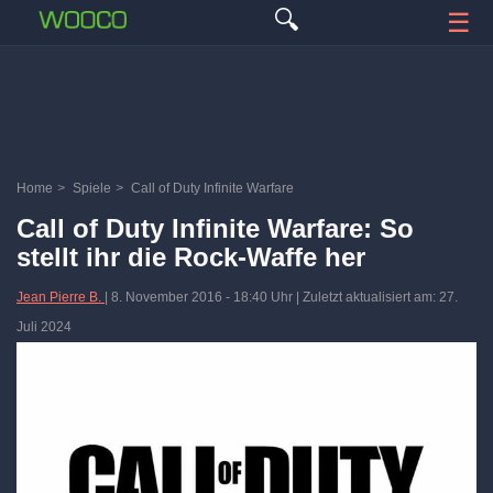
🔍
☰
Home
>
Spiele
>
Call of Duty Infinite Warfare
Call of Duty Infinite Warfare: So
stellt ihr die Rock-Waffe her
Jean Pierre B.
|
8. November 2016
-
18:40 Uhr
| Zuletzt aktualisiert am: 27.
Juli 2024