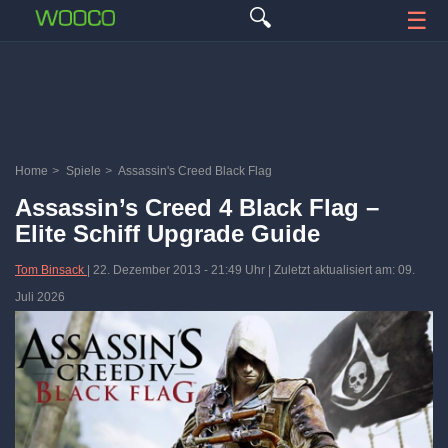
🔍
☰
Home
>
Spiele
>
Assassin's Creed Black Flag
Assassin’s Creed 4 Black Flag –
Elite Schiff Upgrade Guide
Tom Binsack
|
22. Dezember 2013
-
21:49 Uhr
| Zuletzt aktualisiert am: 09.
Juli 2026