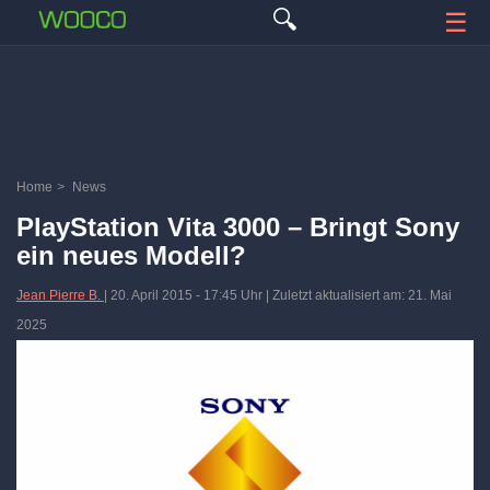
🔍
☰
Home
>
News
PlayStation Vita 3000 – Bringt Sony
ein neues Modell?
Jean Pierre B.
|
20. April 2015
-
17:45 Uhr
| Zuletzt aktualisiert am: 21. Mai
2025