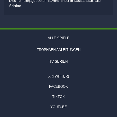
Dies Templerjagd „Upton Travers“ findet in Nassau statt, alle
Schritte
ALLE SPIELE
TROPHÄEN ANLEITUNGEN
TV SERIEN
X (TWITTER)
FACEBOOK
TIKTOK
YOUTUBE