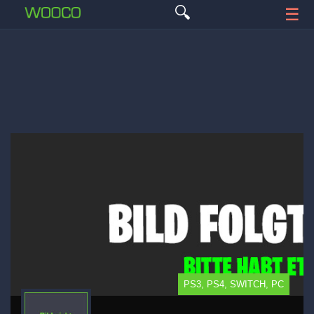
🔍
☰
PS3, PS4, SWITCH, PC